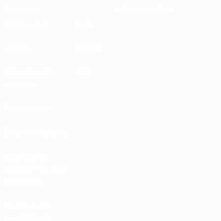
Durabilité
Infos et médias
DÉCOUVRIR
PLUS
UEFA.tv
MyUEFA
Calendrier des
UC3
matches
Classements
Billets/Hospitalité
Boutique du
football d'équipes
nationales
Boutique des
compétitions