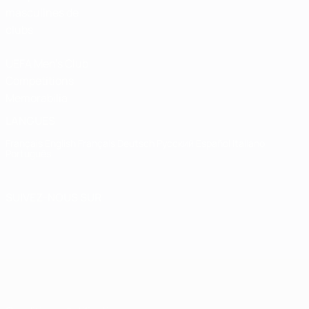
masculines de
clubs
UEFA Men's Club
Competitions
Memorabilia
LANGUES
Français
English
Français
Deutsch
Русский
Español
Italiano
Português
SUIVEZ-NOUS SUR