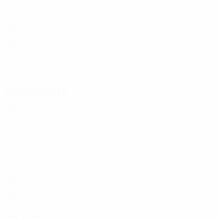
19
24
SWE
23
28
SWE
16
29
SWE
16
37
SWE
19
Attaquants
Âge
NGA
18
NOR
26
SWE
18
3
SWE
25
9
NOR
24
15
SWE
24
17
SWE