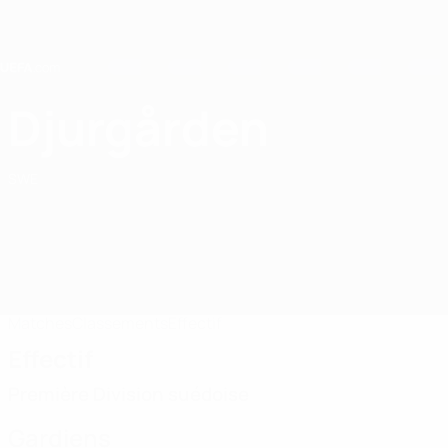
Passer
au
contenu
principal
Home
Djurgården
Djurgården
SWE
Matches
Classements
Effectif
Effectif
Première Division suédoise
Gardiens