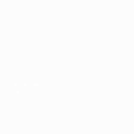
UEFA.tv
MyUEFA
Calendrier des
UC3
matches
Classements
Billets/Hospitalité
Boutique du
football d'équipes
nationales
Boutique des
compétitions
masculines de
clubs