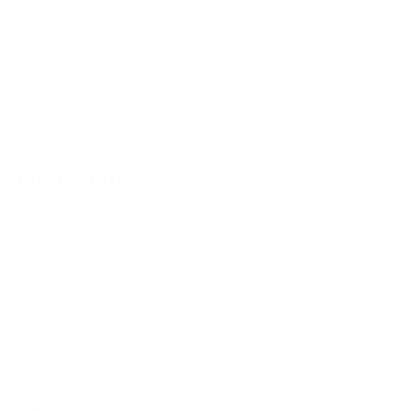
Âge
SWE
33
30
SWE
33
Rinne
35
SWE
33
Manojlović
45
SRB
30
Défenseurs
Âge
CMR
19
SWE
27
P. Johansson
2
SWE
31
Une
4
SWE
32
Tenho
5
FIN
31
18
FIN
31
21
SWE