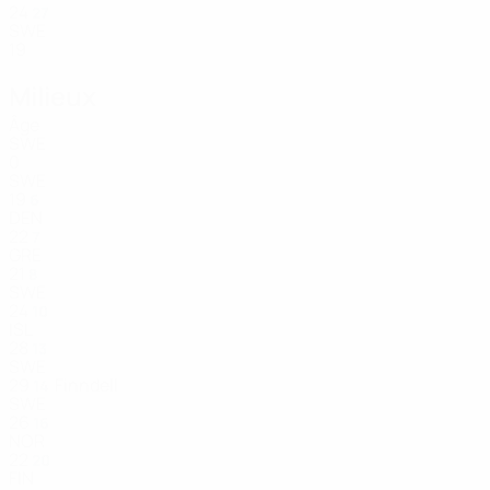
24
27
SWE
19
Milieux
Âge
SWE
0
SWE
19
6
DEN
22
7
GRE
21
8
SWE
24
10
ISL
28
13
SWE
29
Finndell
14
SWE
26
16
NOR
22
20
FIN