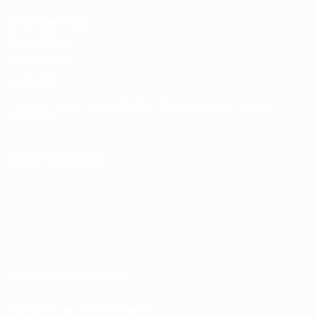
UEFA Men's Club
Competitions
Memorabilia
LANGUES
Français
English
Français
Deutsch
Русский
Español
Italiano
Português
SUIVEZ-NOUS SUR
Conditions d'utilisation
Politiques de confidentialité