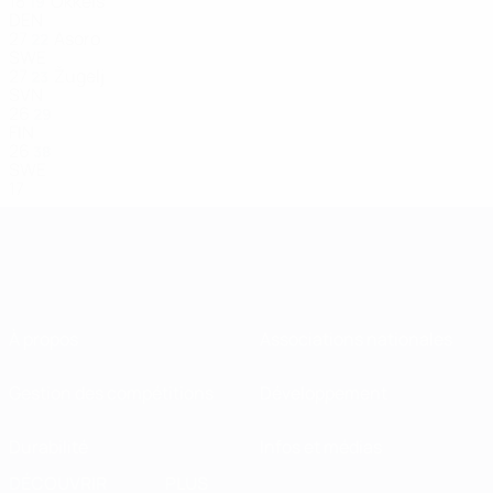
18
Okkels
19
DEN
27
Asoro
22
SWE
27
Žugelj
23
SVN
26
29
FIN
26
38
SWE
17
À propos
Associations nationales
Gestion des compétitions
Développement
Durabilité
Infos et médias
DÉCOUVRIR
PLUS