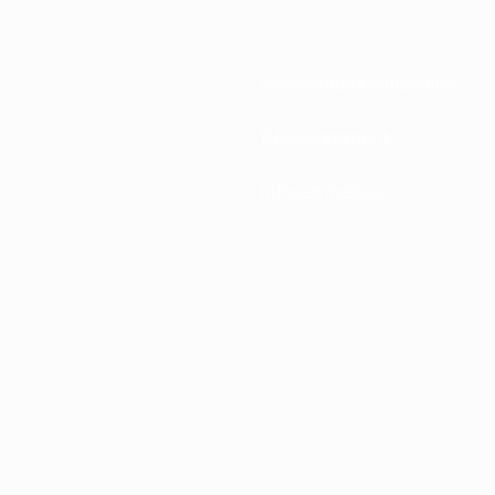
Associations nationales
Développement
Infos et médias