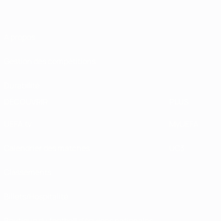
À propos
Gestion des compétitions
Durabilité
DÉCOUVRIR
PLUS
UEFA.tv
MyUEFA
Calendrier des matches
UC3
Classements
Billets/Hospitalité
Boutique du football d'équipes nationales