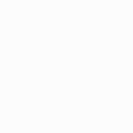
Boutique des compétitions masculines de
clubs
UEFA Men's Club Competitions Memorabilia
LANGUES
Français
English
Français
Deutsch
Русский
Español
Italiano
Portuguê
SUIVEZ-NOUS SUR
Conditions d'utilisation