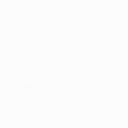
masculines de
clubs
UEFA Men's Club
Competitions
Memorabilia
LANGUES
Français
English
Français
Deutsch
Русский
Español
Italiano
Português
SUIVEZ-NOUS SUR