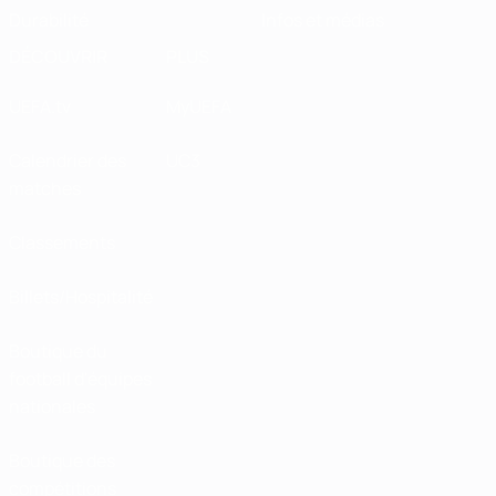
Durabilité
Infos et médias
DÉCOUVRIR
PLUS
UEFA.tv
MyUEFA
Calendrier des
UC3
matches
Classements
Billets/Hospitalité
Boutique du
football d'équipes
nationales
Boutique des
compétitions