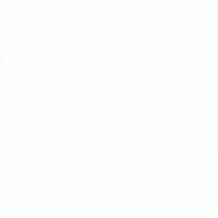
Passer
au
contenu
principal
Home
Paris
Paris Saint-Germain
FRA
Matches
Classements
Effectif
Effectif
Ligue 1
Gardiens