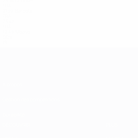
29
D. Doué
14
FRA
21
Barcola
29
FRA
23
47
FRA
19
Mbaye
49
SEN
18
À propos
Gestion des compétitions
Durabilité
DÉCOUVRIR
PLUS