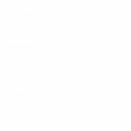
Âge
16
ITA
18
Chevalier
30
FRA
24
Safonov
39
RUS
27
Défenseurs
Âge
FRA
16
Zague
FRA
20
FRA
17
FRA
19
Hakimi
2
MAR
27
Lucas Beraldo
4
BRA
22
Marquinhos
5
BRA
32
Zabarnyi
6
UKR