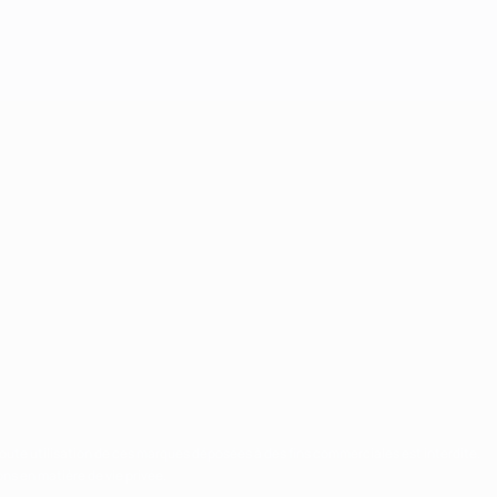
Toute utilisation de ces marques déposées à des fins commerciales est interdite.
ns en matière de vie privée.