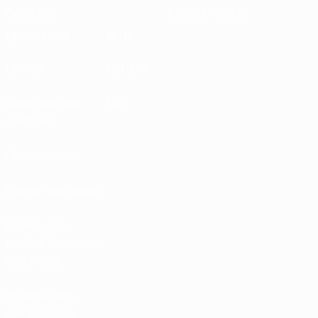
Durabilité
Infos et médias
DÉCOUVRIR
PLUS
UEFA.tv
MyUEFA
Calendrier des
UC3
matches
Classements
Billets/Hospitalité
Boutique du
football d'équipes
nationales
Boutique des
compétitions