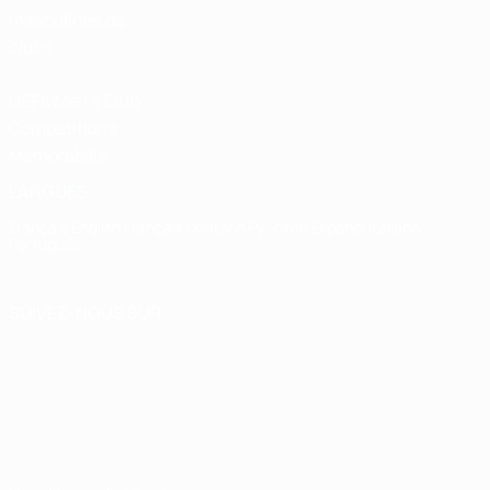
masculines de
clubs
UEFA Men's Club
Competitions
Memorabilia
LANGUES
Français
English
Français
Deutsch
Русский
Español
Italiano
Português
SUIVEZ-NOUS SUR