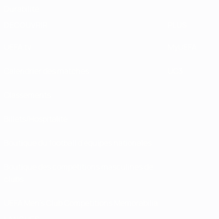
Durabilité
DÉCOUVRIR
PLUS
UEFA.tv
MyUEFA
Calendrier des matches
UC3
Classements
Billets/Hospitalité
Boutique du football d'équipes nationales
Boutique des compétitions masculines de
clubs
UEFA Men's Club Competitions Memorabilia