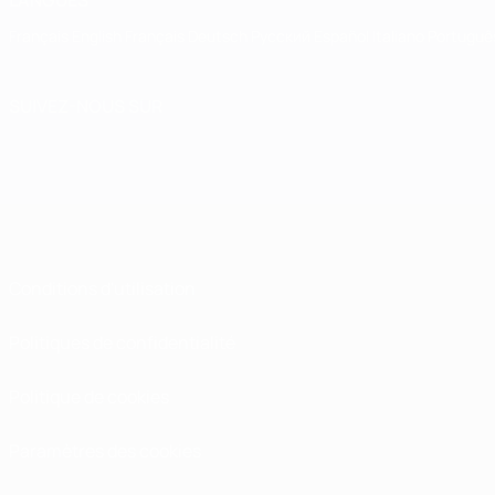
LANGUES
Français
English
Français
Deutsch
Русский
Español
Italiano
Portuguê
SUIVEZ-NOUS SUR
Conditions d'utilisation
Politiques de confidentialité
Politique de cookies
Paramètres des cookies