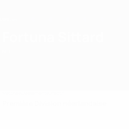
Passer
au
contenu
principal
Home
Fortuna Sittard
Fortuna Sittard
NED
Matches
Classements
Effectif
Première Division néerlandaise