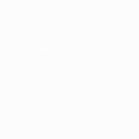
Conditions d'utilisation
Politiques de confidentialité
Politique de cookies
Paramètres des cookies
© 1998-2026 UEFA. Tous droits réservés.
La désignation UEFA, le logo de l'UEFA et toutes les marques liées aux
compétitions de l'UEFA sont protégés en tant que marques et/ou droits
d'auteur de l'UEFA. Toute utilisation de ces marques déposées à des fins