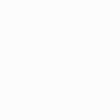
Boutique du
football d'équipes
nationales
Boutique des
compétitions
masculines de
clubs
UEFA Men's Club
Competitions
Memorabilia
LANGUES
Français
English
Français
Deutsch
Русский
Español
Italiano
Português
SUIVEZ-NOUS SUR