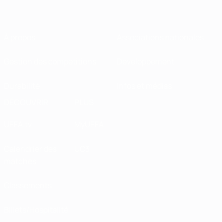
À propos
Associations nationales
Gestion des compétitions
Développement
Durabilité
Infos et médias
DÉCOUVRIR
PLUS
UEFA.tv
MyUEFA
Calendrier des
UC3
matches
Classements
Billets/Hospitalité