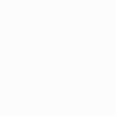
masculines de
clubs
UEFA Men's Club
Competitions
Memorabilia
LANGUES
Français
English
Français
Deutsch
Русский
Español
Italiano
Português
SUIVEZ-NOUS SUR