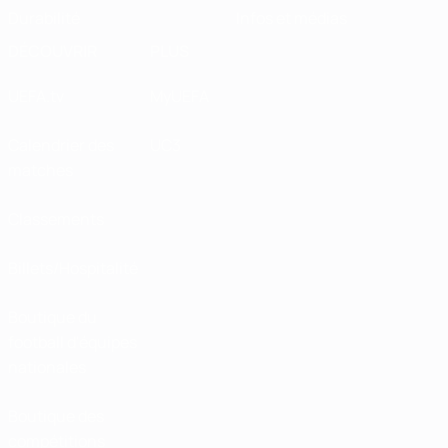
Durabilité
Infos et médias
DÉCOUVRIR
PLUS
UEFA.tv
MyUEFA
Calendrier des
UC3
matches
Classements
Billets/Hospitalité
Boutique du
football d'équipes
nationales
Boutique des
compétitions