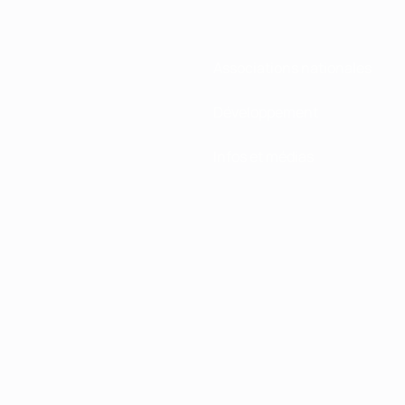
Associations nationales
Développement
Infos et médias