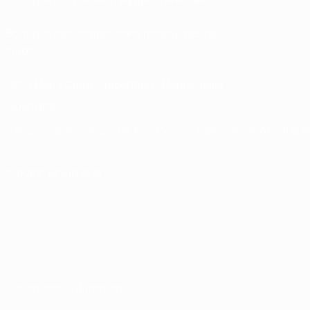
Boutique des compétitions masculines de
clubs
UEFA Men's Club Competitions Memorabilia
LANGUES
Français
English
Français
Deutsch
Русский
Español
Italiano
Portuguê
SUIVEZ-NOUS SUR
Conditions d'utilisation