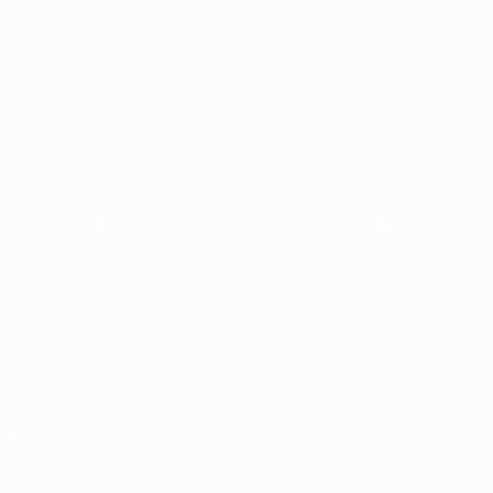
À propos
Gestion des compétitions
Durabilité
DÉCOUVRIR
PLUS
UEFA.tv
MyUEFA
Calendrier des matches
UC3
Classements
Billets/Hospitalité
Boutique du football d'équipes nationales