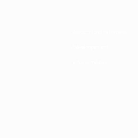
Associations nationales
Développement
Infos et médias