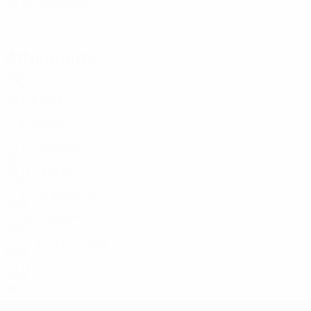
20
João Rego
84
POR
21
Attaquants
Âge
COL
22
Bruma
7
POR
31
Ivanović
9
CRO
22
Lukébakio
11
BEL
28
Pavlidis
14
GRE
27
Schjelderup
21
NOR
22
Prestianni
25
ARG
20
Tiago Gouveia
47
POR
25
72
POR
18