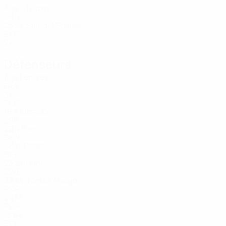
Âge
Trubin
1
UKR
25
Samuel Soares
24
POR
24
Défenseurs
Âge
Lenglet
FRA
31
POR
19
Obrador
3
ESP
22
Bah
6
DEN
28
Dedić
17
BIH
23
Dahl
26
SWE
23
Tomás Araújo
44
POR
24
58
POR
18
62
POR