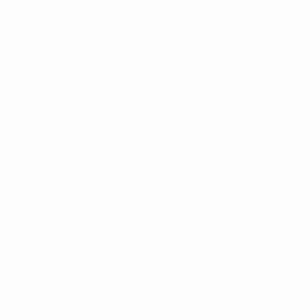
Boutique du football d'équipes nationales
Boutique des compétitions masculines de
clubs
UEFA Men's Club Competitions Memorabilia
LANGUES
Français
English
Français
Deutsch
Русский
Español
Italiano
Portuguê
SUIVEZ-NOUS SUR
Conditions d'utilisation