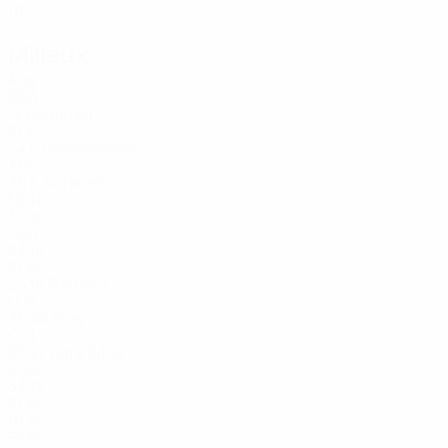
18
Milieux
Âge
BRA
18
Kamiński
POL
24
Barrenechea
5
ARG
25
Aursnes
8
NOR
30
10
UKR
23
16
POR
25
Barreiro
18
LUX
26
Ríos
20
COL
26
Rafa Silva
27
POR
33
73
POR
18
77
POR