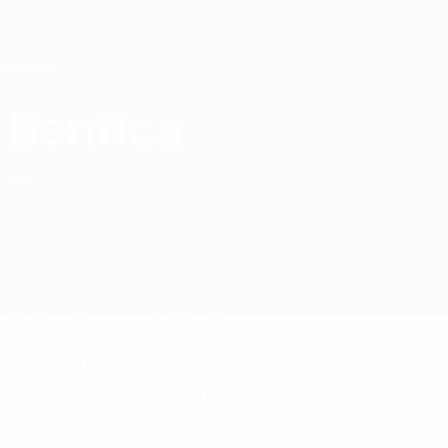
Passer
au
contenu
principal
Home
Benfica
SL Benfica
POR
Matches
Classements
Effectif
Effectif
Première Division portugaise
Gardiens