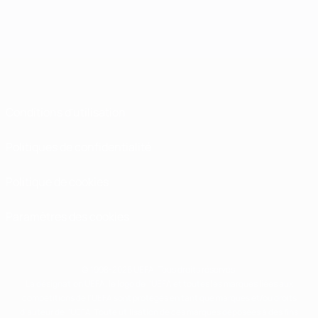
Conditions d'utilisation
Politiques de confidentialité
Politique de cookies
Paramètres des cookies
© 1998-2026 UEFA. Tous droits réservés.
La désignation UEFA, le logo de l'UEFA et toutes les marques liées aux
compétitions de l'UEFA sont protégés en tant que marques et/ou droits
d'auteur de l'UEFA. Toute utilisation de ces marques déposées à des fins