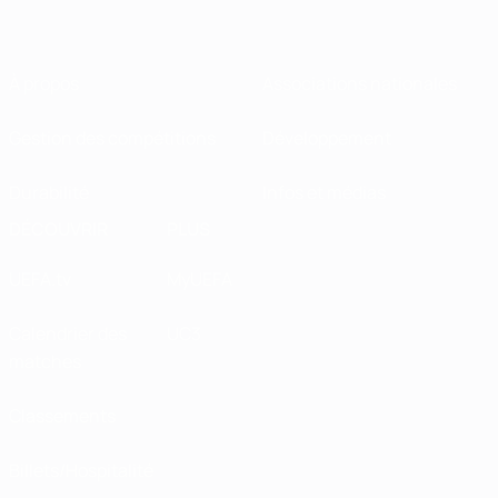
À propos
Associations nationales
Gestion des compétitions
Développement
Durabilité
Infos et médias
DÉCOUVRIR
PLUS
UEFA.tv
MyUEFA
Calendrier des
UC3
matches
Classements
Billets/Hospitalité