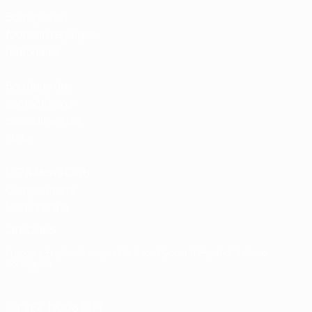
Boutique du
football d'équipes
nationales
Boutique des
compétitions
masculines de
clubs
UEFA Men's Club
Competitions
Memorabilia
LANGUES
Français
English
Français
Deutsch
Русский
Español
Italiano
Português
SUIVEZ-NOUS SUR