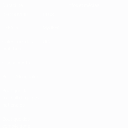
Durabilité
Infos et médias
DÉCOUVRIR
PLUS
UEFA.tv
MyUEFA
Calendrier des
UC3
matches
Classements
Billets/Hospitalité
Boutique du
football d'équipes
nationales
Boutique des
compétitions