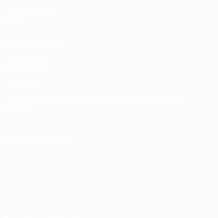
masculines de
clubs
UEFA Men's Club
Competitions
Memorabilia
LANGUES
Français
English
Français
Deutsch
Русский
Español
Italiano
Português
SUIVEZ-NOUS SUR