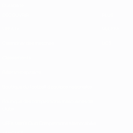
Durabilité
DÉCOUVRIR
PLUS
UEFA.tv
MyUEFA
Calendrier des matches
UC3
Classements
Billets/Hospitalité
Boutique du football d'équipes nationales
Boutique des compétitions masculines de
clubs
UEFA Men's Club Competitions Memorabilia