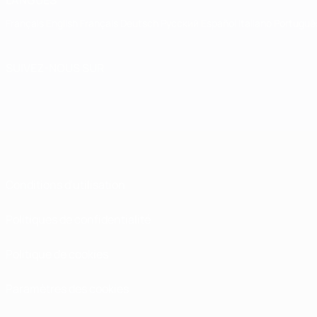
LANGUES
Français
English
Français
Deutsch
Русский
Español
Italiano
Portuguê
SUIVEZ-NOUS SUR
Conditions d'utilisation
Politiques de confidentialité
Politique de cookies
Paramètres des cookies