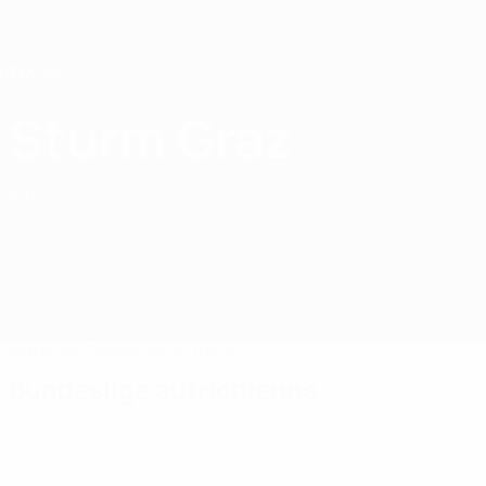
Passer
au
contenu
principal
Home
Sturm Graz
SK Sturm Graz
AUT
Matches
Classements
Effectif
Bundesliga autrichienne