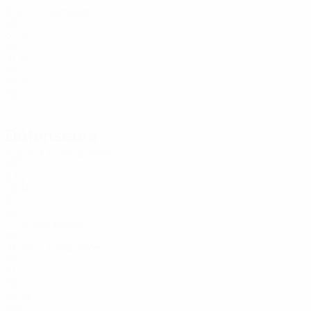
Âge
Kristinsson
1
ISL
37
18
ISL
31
25
ISL
25
95
ISL
17
Défenseurs
Âge
H. Gunnarsson
3
ISL
27
4
NOR
30
11
ISL
22
Eyjólfsson
15
ISL
36
O. Ómarsson
20
ISL
31
21
ISL
23
24
NED