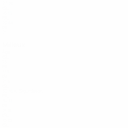
23
30
ISL
18
33
ISL
22
66
ISL
21
Milieux
Âge
ISL
13
ISL
17
5
ISL
21
6
ISL
30
K. Sigurdsson
10
ISL
34
13
ISL
18
16
ISL
15
22
ISL