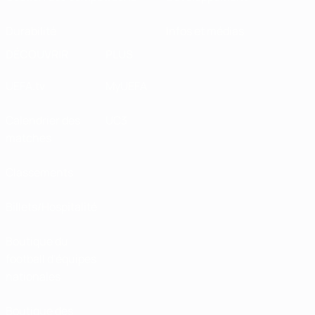
Durabilité
Infos et médias
DÉCOUVRIR
PLUS
UEFA.tv
MyUEFA
Calendrier des
UC3
matches
Classements
Billets/Hospitalité
Boutique du
football d'équipes
nationales
Boutique des