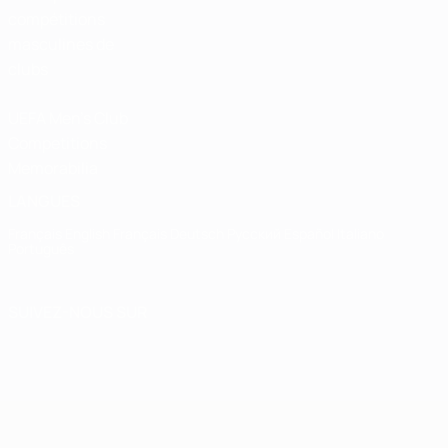
compétitions
masculines de
clubs
UEFA Men's Club
Competitions
Memorabilia
LANGUES
Français
English
Français
Deutsch
Русский
Español
Italiano
Português
SUIVEZ-NOUS SUR