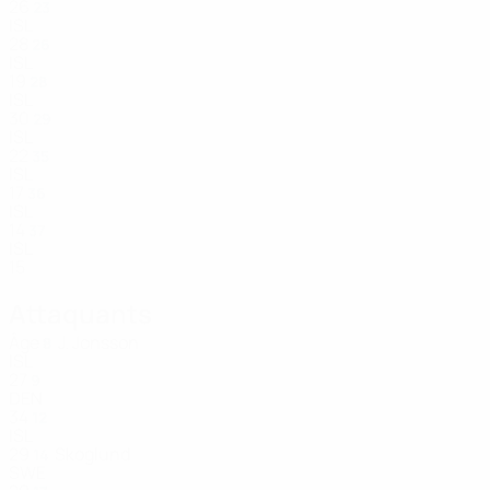
26
23
ISL
28
26
ISL
19
28
ISL
30
29
ISL
22
35
ISL
17
36
ISL
14
37
ISL
15
Attaquants
Âge
J. Jonsson
8
ISL
27
9
DEN
34
12
ISL
29
Skoglund
14
SWE