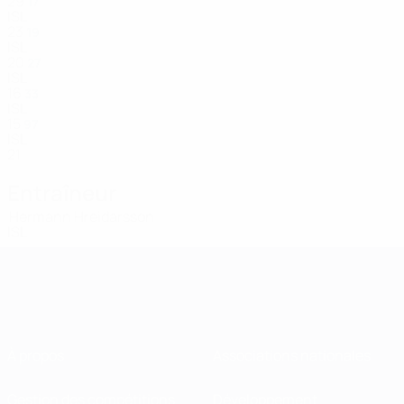
29
17
ISL
23
19
ISL
20
27
ISL
16
33
ISL
15
97
ISL
21
Entraîneur
Hermann Hreidarsson
ISL
À propos
Associations nationales
Gestion des compétitions
Développement