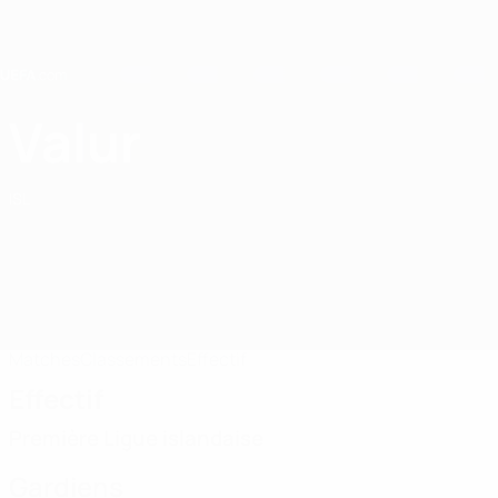
Passer
au
contenu
principal
Home
Valur
Valur
ISL
Matches
Classements
Effectif
Effectif
Première Ligue islandaise
Gardiens