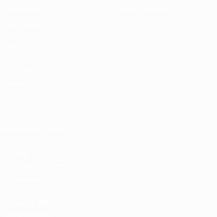
Durabilité
Infos et médias
DÉCOUVRIR
PLUS
UEFA.tv
MyUEFA
Calendrier des
UC3
matches
Classements
Billets/Hospitalité
Boutique du
football d'équipes
nationales
Boutique des
compétitions