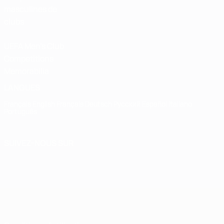
masculines de
clubs
UEFA Men's Club
Competitions
Memorabilia
LANGUES
Français
English
Français
Deutsch
Русский
Español
Italiano
Português
SUIVEZ-NOUS SUR