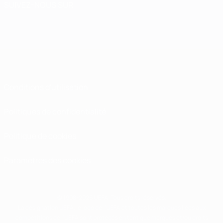
SUIVEZ-NOUS SUR
Conditions d'utilisation
Politiques de confidentialité
Politique de cookies
Paramètres des cookies
© 1998-2026 UEFA. Tous droits réservés.
La désignation UEFA, le logo de l'UEFA et toutes les marques liées aux
compétitions de l'UEFA sont protégés en tant que marques et/ou droits