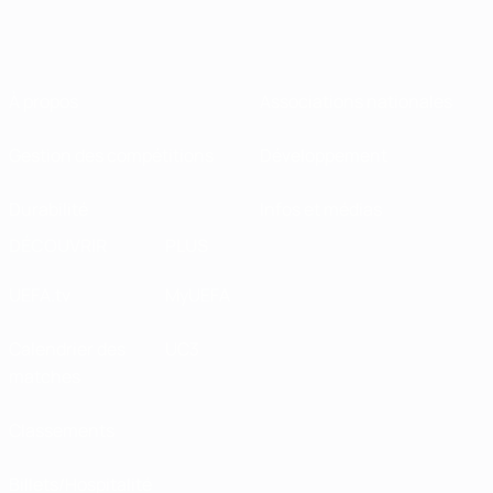
À propos
Associations nationales
Gestion des compétitions
Développement
Durabilité
Infos et médias
DÉCOUVRIR
PLUS
UEFA.tv
MyUEFA
Calendrier des
UC3
matches
Classements
Billets/Hospitalité