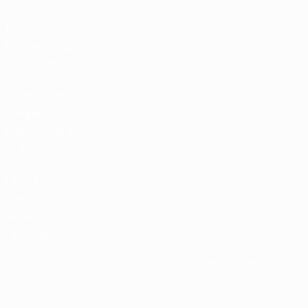
Boutique du
football d'équipes
nationales
Boutique des
compétitions
masculines de
clubs
UEFA Men's Club
Competitions
Memorabilia
LANGUES
Français
English
Français
Deutsch
Русский
Español
Italiano
Português