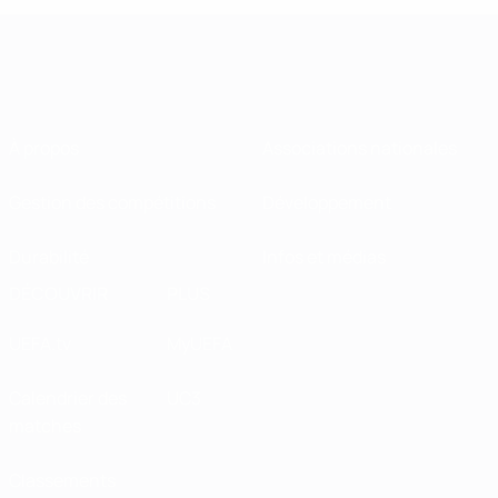
À propos
Associations nationales
Gestion des compétitions
Développement
Durabilité
Infos et médias
DÉCOUVRIR
PLUS
UEFA.tv
MyUEFA
Calendrier des
UC3
matches
Classements