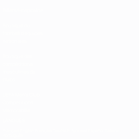
Billets/Hospitalité
Boutique du
football d'équipes
nationales
Boutique des
compétitions
masculines de
clubs
UEFA Men's Club
Competitions
Memorabilia
LANGUES
Français
English
Français
Deutsch
Русский
Español
Italiano
Português