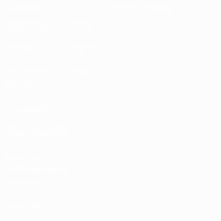
Durabilité
Infos et médias
DÉCOUVRIR
PLUS
UEFA.tv
MyUEFA
Calendrier des
UC3
matches
Classements
Billets/Hospitalité
Boutique du
football d'équipes
nationales
Boutique des
compétitions