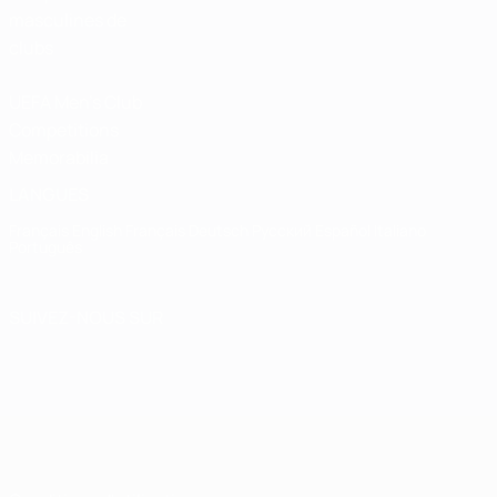
masculines de
clubs
UEFA Men's Club
Competitions
Memorabilia
LANGUES
Français
English
Français
Deutsch
Русский
Español
Italiano
Português
SUIVEZ-NOUS SUR