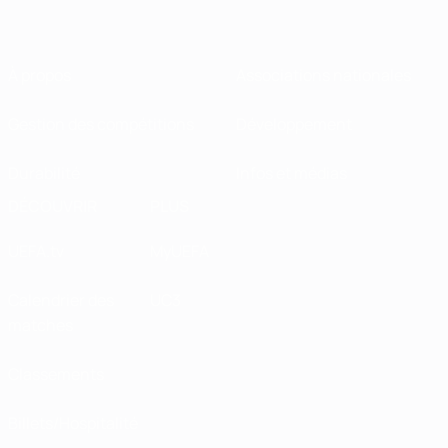
À propos
Associations nationales
Gestion des compétitions
Développement
Durabilité
Infos et médias
DÉCOUVRIR
PLUS
UEFA.tv
MyUEFA
Calendrier des
UC3
matches
Classements
Billets/Hospitalité