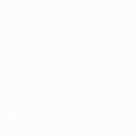
Boutique du
football d'équipes
nationales
Boutique des
compétitions
masculines de
clubs
UEFA Men's Club
Competitions
Memorabilia
LANGUES
Français
English
Français
Deutsch
Русский
Español
Italiano
Português
SUIVEZ-NOUS SUR