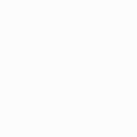
Conditions d'utilisation
Politiques de confidentialité
Politique de cookies
Paramètres des cookies
© 1998-2026 UEFA. Tous droits réservés.
La désignation UEFA, le logo de l'UEFA et toutes les marques liées aux
compétitions de l'UEFA sont protégés en tant que marques et/ou droits
d'auteur de l'UEFA. Toute utilisation de ces marques déposées à des fins