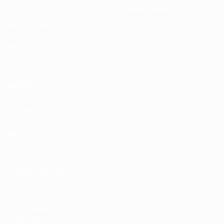
Durabilité
Infos et médias
DÉCOUVRIR
PLUS
UEFA.tv
MyUEFA
Calendrier des
UC3
matches
Classements
Billets/Hospitalité
Boutique du
football d'équipes
nationales
Boutique des
compétitions