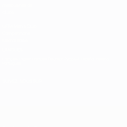
masculines de
clubs
UEFA Men's Club
Competitions
Memorabilia
LANGUES
Français
English
Français
Deutsch
Русский
Español
Italiano
Português
SUIVEZ-NOUS SUR