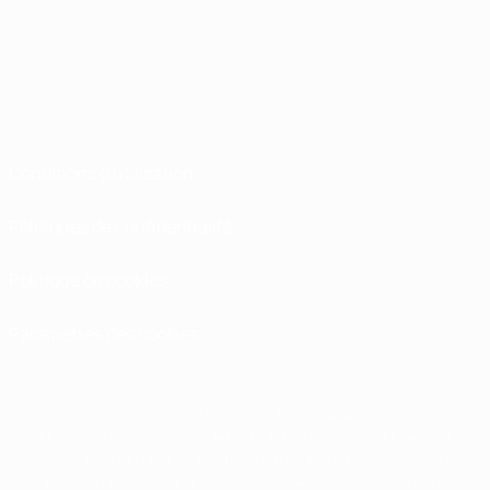
Conditions d'utilisation
Politiques de confidentialité
Politique de cookies
Paramètres des cookies
© 1998-2026 UEFA. Tous droits réservés.
La désignation UEFA, le logo de l'UEFA et toutes les marques liées aux
compétitions de l'UEFA sont protégés en tant que marques et/ou droits
d'auteur de l'UEFA. Toute utilisation de ces marques déposées à des fins