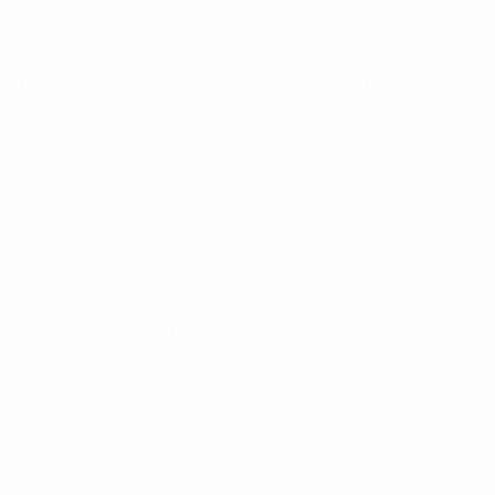
À propos
Associations nationales
Gestion des compétitions
Développement
Durabilité
Infos et médias
DÉCOUVRIR
PLUS
UEFA.tv
MyUEFA
Calendrier des
UC3
matches
Classements
Billets/Hospitalité