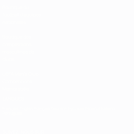
Boutique du
football d'équipes
nationales
Boutique des
compétitions
masculines de
clubs
UEFA Men's Club
Competitions
Memorabilia
LANGUES
Français
English
Français
Deutsch
Русский
Español
Italiano
Português
SUIVEZ-NOUS SUR