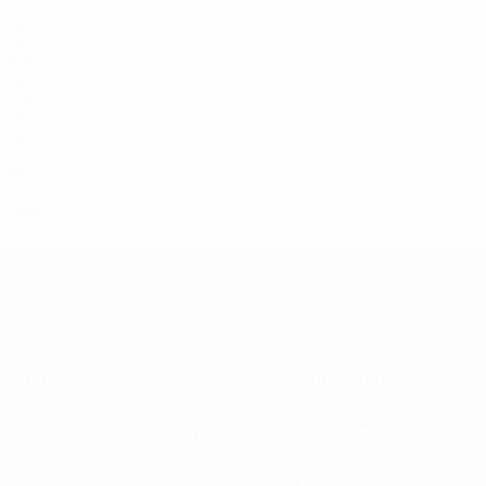
21
DEN
28
ESP
19
ESP
25
NED
29
NED
20
SWE
19
À propos
Associations nationales
Gestion des compétitions
Développement
Durabilité
Infos et médias