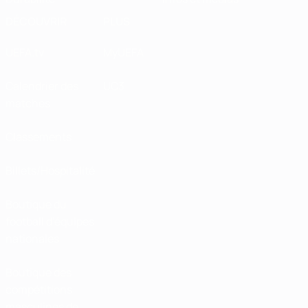
DÉCOUVRIR
PLUS
UEFA.tv
MyUEFA
Calendrier des
UC3
matches
Classements
Billets/Hospitalité
Boutique du
football d'équipes
nationales
Boutique des
compétitions
masculines de