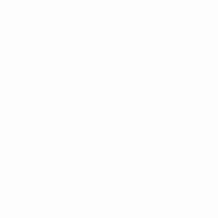
Milieues
Âge
POR
24
ESP
18
SWE
29
GER
31
FRA
31
ESP
22
ESP
19
GER
28
Attaquantes
Âge
ESP
25
COL