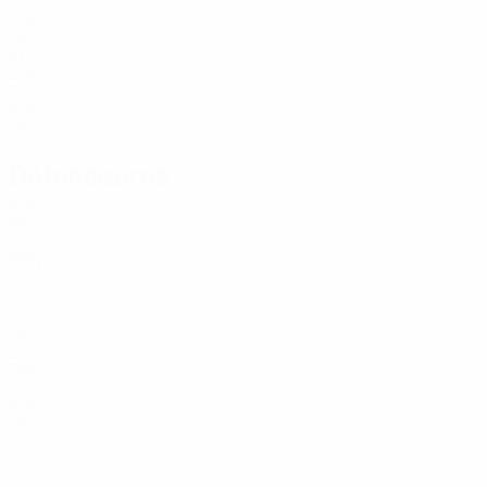
Âge
GER
31
ESP
20
ESP
19
Défenseures
Âge
NED
25
DEN
27
ESP
20
FRA
26
SWE
20
ESP
18
ESP
25