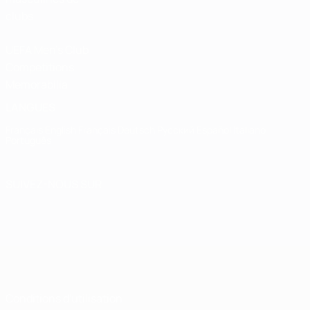
clubs
UEFA Men's Club
Competitions
Memorabilia
LANGUES
Français
English
Français
Deutsch
Русский
Español
Italiano
Português
SUIVEZ-NOUS SUR
Conditions d'utilisation