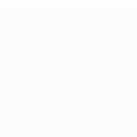
À propos
Associations nationales
Gestion des compétitions
Développement
Durabilité
Infos et médias
DÉCOUVRIR
PLUS
UEFA.tv
MyUEFA
Calendrier des
UC3
matches
Classements