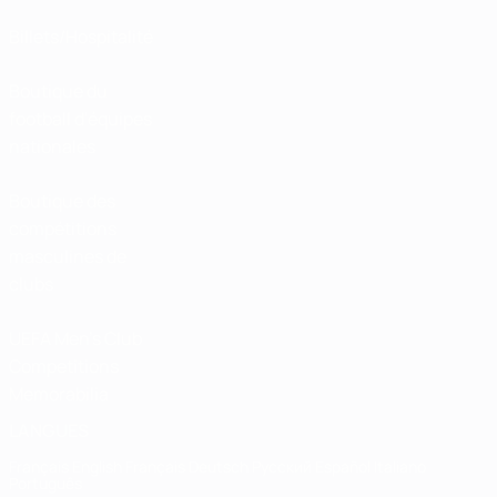
Billets/Hospitalité
Boutique du
football d'équipes
nationales
Boutique des
compétitions
masculines de
clubs
UEFA Men's Club
Competitions
Memorabilia
LANGUES
Français
English
Français
Deutsch
Русский
Español
Italiano
Português