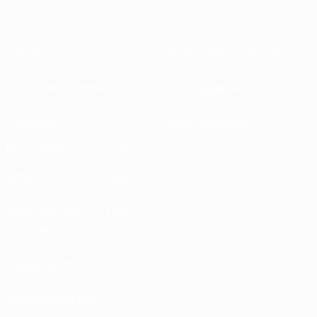
À propos
Associations nationales
Gestion des compétitions
Développement
Durabilité
Infos et médias
DÉCOUVRIR
PLUS
UEFA.tv
MyUEFA
Calendrier des
UC3
matches
Classements
Billets/Hospitalité