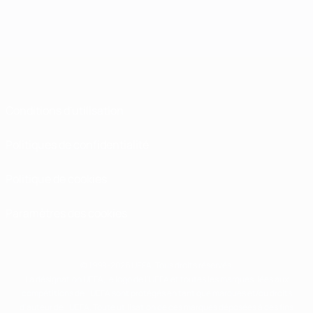
Conditions d'utilisation
Politiques de confidentialité
Politique de cookies
Paramètres des cookies
© 1998-2026 UEFA. Tous droits réservés.
La désignation UEFA, le logo de l'UEFA et toutes les marques liées aux
compétitions de l'UEFA sont protégés en tant que marques et/ou droits
d'auteur de l'UEFA. Toute utilisation de ces marques déposées à des fins