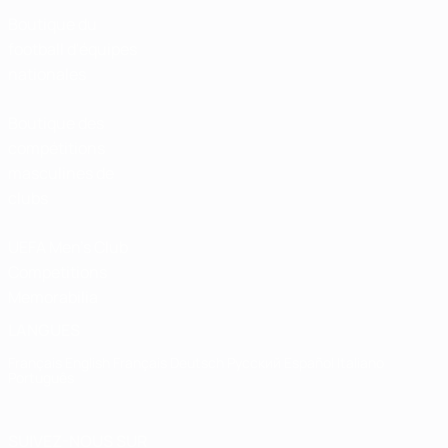
Boutique du
football d'équipes
nationales
Boutique des
compétitions
masculines de
clubs
UEFA Men's Club
Competitions
Memorabilia
LANGUES
Français
English
Français
Deutsch
Русский
Español
Italiano
Português
SUIVEZ-NOUS SUR