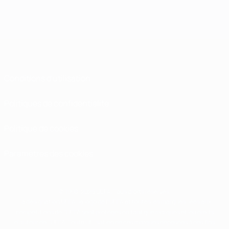
Conditions d'utilisation
Politiques de confidentialité
Politique de cookies
Paramètres des cookies
© 1998-2026 UEFA. Tous droits réservés.
La désignation UEFA, le logo de l'UEFA et toutes les marques liées aux
compétitions de l'UEFA sont protégés en tant que marques et/ou droits
d'auteur de l'UEFA. Toute utilisation de ces marques déposées à des fins