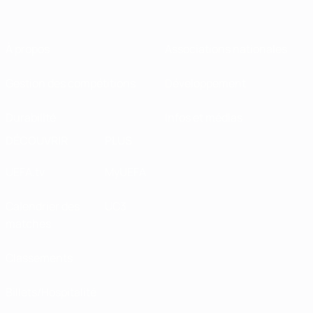
À propos
Associations nationales
Gestion des compétitions
Développement
Durabilité
Infos et médias
DÉCOUVRIR
PLUS
UEFA.tv
MyUEFA
Calendrier des
UC3
matches
Classements
Billets/Hospitalité