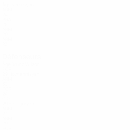
Âge
Nersesyan
ARM
24
BRA
28
ARM
20
ARM
23
Défenseurs
Âge
Bruno Wilson
POR
29
Hovhannisyan
ARM
33
POR
24
GRE
29
E. Grigoryan
ARM
27
ARM
29
POR