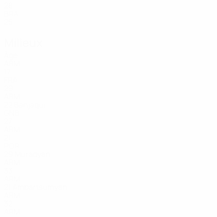
28
BRA
25
Milieux
Âge
ARM
17
FRA
29
ARM
22
Banjaqui
GNB
27
ARM
21
POR
29
Muradyan
ARM
33
ARM
21
Ambartsumyan
ARM
32
ARM