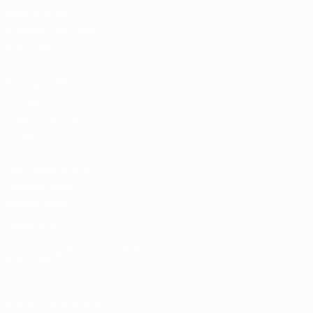
Boutique du
football d'équipes
nationales
Boutique des
compétitions
masculines de
clubs
UEFA Men's Club
Competitions
Memorabilia
LANGUES
Français
English
Français
Deutsch
Русский
Español
Italiano
Português
SUIVEZ-NOUS SUR