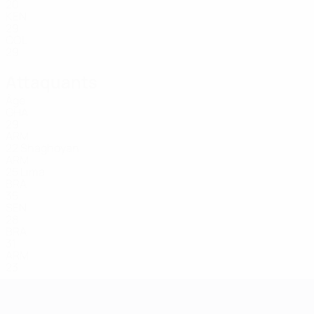
20
KEN
29
COL
29
Attaquants
Âge
GHA
29
ARM
22
Shaghoyan
ARM
25
Lima
BRA
35
SEN
28
BRA
31
ARM
23