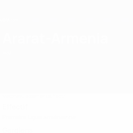
Passer
au
contenu
principal
Home
Ararat-Armenia
FC Ararat-Armenia
ARM
Matches
Classements
Effectif
Effectif
Première Ligue arménienne
Gardiens