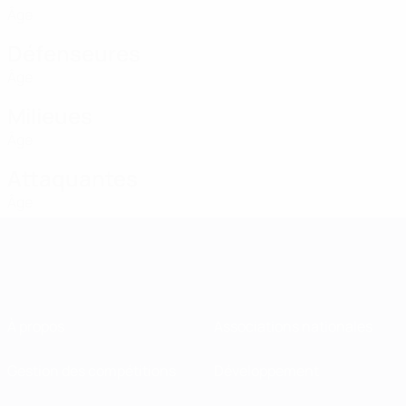
Âge
Défenseures
Âge
Milieues
Âge
Attaquantes
Âge
À propos
Associations nationales
Gestion des compétitions
Développement