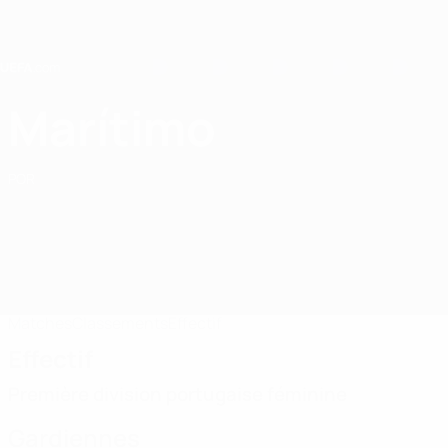
Passer
au
contenu
principal
Home
Marítimo
CS Marítimo
POR
Matches
Classements
Effectif
Effectif
Première division portugaise féminine
Gardiennes