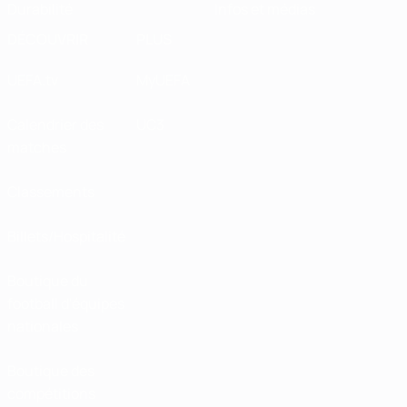
Durabilité
Infos et médias
DÉCOUVRIR
PLUS
UEFA.tv
MyUEFA
Calendrier des
UC3
matches
Classements
Billets/Hospitalité
Boutique du
football d'équipes
nationales
Boutique des
compétitions