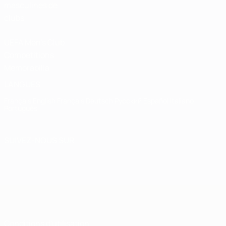
masculines de
clubs
UEFA Men's Club
Competitions
Memorabilia
LANGUES
Français
English
Français
Deutsch
Русский
Español
Italiano
Português
SUIVEZ-NOUS SUR
Conditions d'utilisation