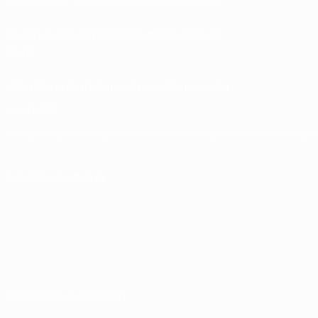
Boutique des compétitions masculines de
clubs
UEFA Men's Club Competitions Memorabilia
LANGUES
Français
English
Français
Deutsch
Русский
Español
Italiano
Portuguê
SUIVEZ-NOUS SUR
Conditions d'utilisation