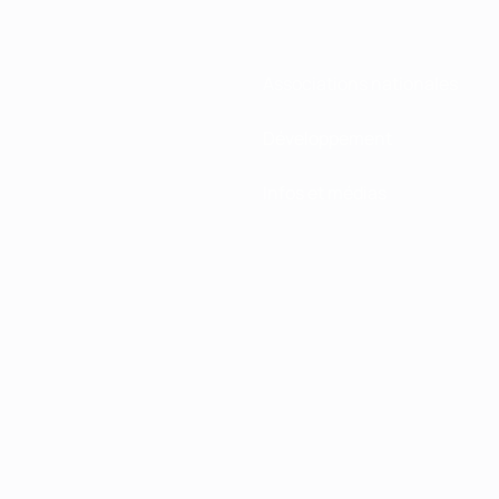
Associations nationales
Développement
Infos et médias