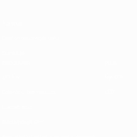
À propos
Gestion des compétitions
Durabilité
DÉCOUVRIR
PLUS
UEFA.tv
MyUEFA
Calendrier des matches
UC3
Classements
Billets/Hospitalité
Boutique du football d'équipes nationales