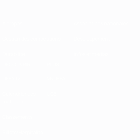
À propos
Associations nationales
Gestion des compétitions
Développement
Durabilité
Infos et médias
DÉCOUVRIR
PLUS
UEFA.tv
MyUEFA
Calendrier des
UC3
matches
Classements
Billets/Hospitalité