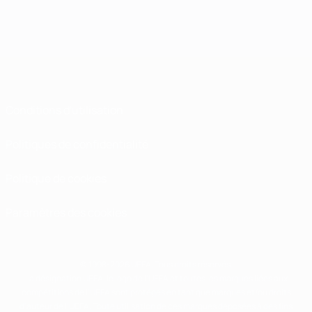
Conditions d'utilisation
Politiques de confidentialité
Politique de cookies
Paramètres des cookies
© 1998-2026 UEFA. Tous droits réservés.
La désignation UEFA, le logo de l'UEFA et toutes les marques liées aux
compétitions de l'UEFA sont protégés en tant que marques et/ou droits
d'auteur de l'UEFA. Toute utilisation de ces marques déposées à des fins