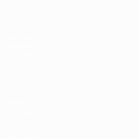
Boutique du
football d'équipes
nationales
Boutique des
compétitions
masculines de
clubs
UEFA Men's Club
Competitions
Memorabilia
LANGUES
Français
English
Français
Deutsch
Русский
Español
Italiano
Português
SUIVEZ-NOUS SUR