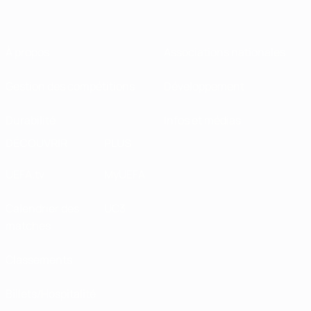
À propos
Associations nationales
Gestion des compétitions
Développement
Durabilité
Infos et médias
DÉCOUVRIR
PLUS
UEFA.tv
MyUEFA
Calendrier des
UC3
matches
Classements
Billets/Hospitalité