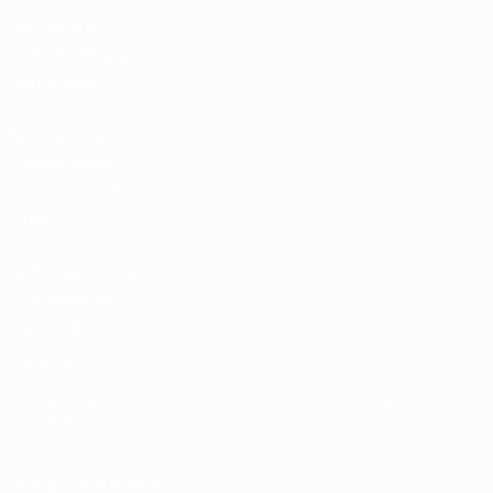
Boutique du
football d'équipes
nationales
Boutique des
compétitions
masculines de
clubs
UEFA Men's Club
Competitions
Memorabilia
LANGUES
Français
English
Français
Deutsch
Русский
Español
Italiano
Português
SUIVEZ-NOUS SUR