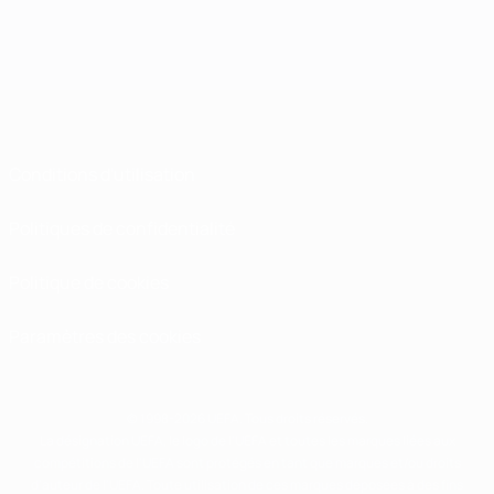
Conditions d'utilisation
Politiques de confidentialité
Politique de cookies
Paramètres des cookies
© 1998-2026 UEFA. Tous droits réservés.
La désignation UEFA, le logo de l'UEFA et toutes les marques liées aux
compétitions de l'UEFA sont protégés en tant que marques et/ou droits
d'auteur de l'UEFA. Toute utilisation de ces marques déposées à des fins