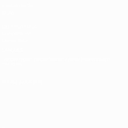
masculines de
clubs
UEFA Men's Club
Competitions
Memorabilia
LANGUES
Français
English
Français
Deutsch
Русский
Español
Italiano
Português
SUIVEZ-NOUS SUR