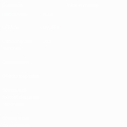
Durabilité
Infos et médias
DÉCOUVRIR
PLUS
UEFA.tv
MyUEFA
Calendrier des
UC3
matches
Classements
Billets/Hospitalité
Boutique du
football d'équipes
nationales
Boutique des
compétitions