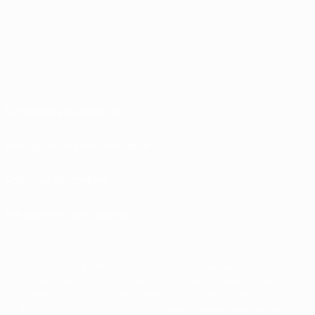
Conditions d'utilisation
Politiques de confidentialité
Politique de cookies
Paramètres des cookies
© 1998-2026 UEFA. Tous droits réservés.
La désignation UEFA, le logo de l'UEFA et toutes les marques liées aux
compétitions de l'UEFA sont protégés en tant que marques et/ou droits
d'auteur de l'UEFA. Toute utilisation de ces marques déposées à des fins