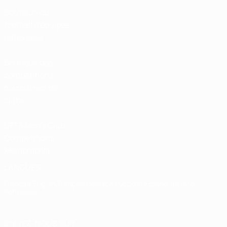
Boutique du
football d'équipes
nationales
Boutique des
compétitions
masculines de
clubs
UEFA Men's Club
Competitions
Memorabilia
LANGUES
Français
English
Français
Deutsch
Русский
Español
Italiano
Português
SUIVEZ-NOUS SUR