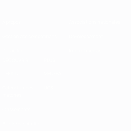
À propos
Associations nationales
Gestion des compétitions
Développement
Durabilité
Infos et médias
DÉCOUVRIR
PLUS
UEFA.tv
MyUEFA
Calendrier des
UC3
matches
Classements
Billets/Hospitalité