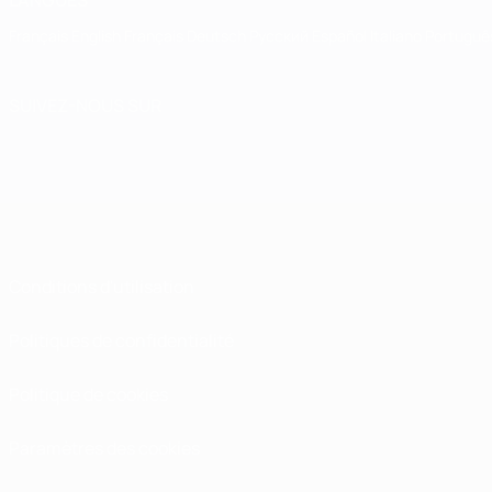
LANGUES
Français
English
Français
Deutsch
Русский
Español
Italiano
Portuguê
SUIVEZ-NOUS SUR
Conditions d'utilisation
Politiques de confidentialité
Politique de cookies
Paramètres des cookies