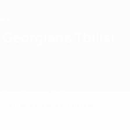
Passer
au
contenu
principal
Home
Georgians Tbilisi
Georgians Tbilisi
GEO
Matches
Classements
Effectif
Première Ligue géorgienne