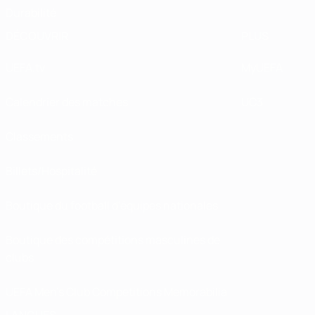
Durabilité
DÉCOUVRIR
PLUS
UEFA.tv
MyUEFA
Calendrier des matches
UC3
Classements
Billets/Hospitalité
Boutique du football d'équipes nationales
Boutique des compétitions masculines de
clubs
UEFA Men's Club Competitions Memorabilia