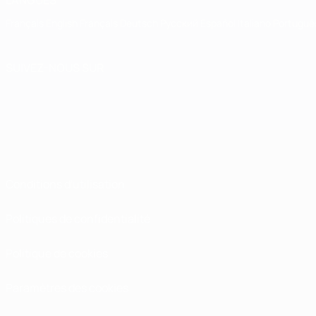
LANGUES
Français
English
Français
Deutsch
Русский
Español
Italiano
Portuguê
SUIVEZ-NOUS SUR
Conditions d'utilisation
Politiques de confidentialité
Politique de cookies
Paramètres des cookies