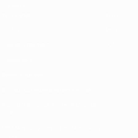
Durabilité
DÉCOUVRIR
PLUS
UEFA.tv
MyUEFA
Calendrier des matches
UC3
Classements
Billets/Hospitalité
Boutique du football d'équipes nationales
Boutique des compétitions masculines de
clubs
UEFA Men's Club Competitions Memorabilia