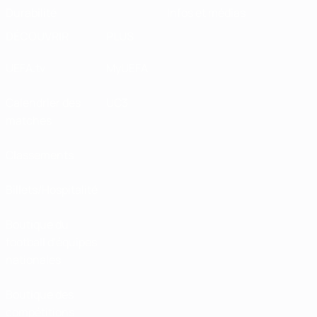
Durabilité
Infos et médias
DÉCOUVRIR
PLUS
UEFA.tv
MyUEFA
Calendrier des
UC3
matches
Classements
Billets/Hospitalité
Boutique du
football d'équipes
nationales
Boutique des
compétitions