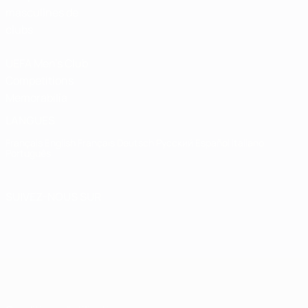
masculines de
clubs
UEFA Men's Club
Competitions
Memorabilia
LANGUES
Français
English
Français
Deutsch
Русский
Español
Italiano
Português
SUIVEZ-NOUS SUR