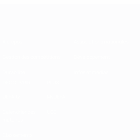
À propos
Associations nationales
Gestion des compétitions
Développement
Durabilité
Infos et médias
DÉCOUVRIR
PLUS
UEFA.tv
MyUEFA
Calendrier des
UC3
matches
Classements