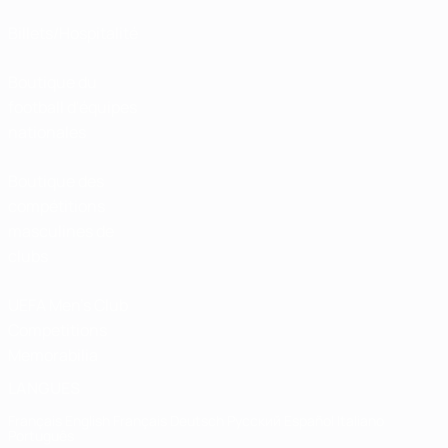
Billets/Hospitalité
Boutique du
football d'équipes
nationales
Boutique des
compétitions
masculines de
clubs
UEFA Men's Club
Competitions
Memorabilia
LANGUES
Français
English
Français
Deutsch
Русский
Español
Italiano
Português