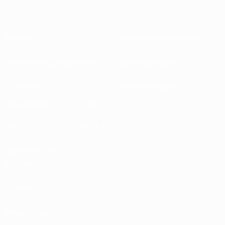
À propos
Associations nationales
Gestion des compétitions
Développement
Durabilité
Infos et médias
DÉCOUVRIR
PLUS
UEFA.tv
MyUEFA
Calendrier des
UC3
matches
Classements
Billets/Hospitalité