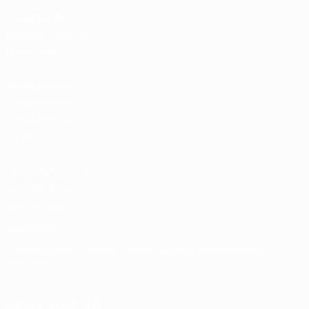
Boutique du
football d'équipes
nationales
Boutique des
compétitions
masculines de
clubs
UEFA Men's Club
Competitions
Memorabilia
LANGUES
Français
English
Français
Deutsch
Русский
Español
Italiano
Português
SUIVEZ-NOUS SUR