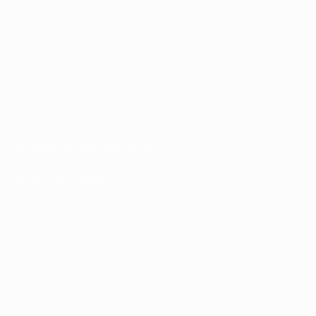
Conditions d'utilisation
Politiques de confidentialité
Politique de cookies
Paramètres des cookies
© 1998-2026 UEFA. Tous droits réservés.
La désignation UEFA, le logo de l'UEFA et toutes les marques liées aux
compétitions de l'UEFA sont protégés en tant que marques et/ou droits
d'auteur de l'UEFA. Toute utilisation de ces marques déposées à des fins