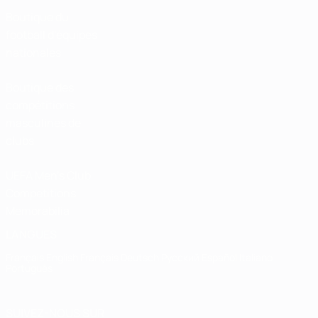
Boutique du
football d'équipes
nationales
Boutique des
compétitions
masculines de
clubs
UEFA Men's Club
Competitions
Memorabilia
LANGUES
Français
English
Français
Deutsch
Русский
Español
Italiano
Português
SUIVEZ-NOUS SUR