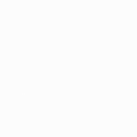
Conditions d'utilisation
Politiques de confidentialité
Politique de cookies
Paramètres des cookies
© 1998-2026 UEFA. Tous droits réservés.
La désignation UEFA, le logo de l'UEFA et toutes les marques liées aux
compétitions de l'UEFA sont protégés en tant que marques et/ou droits
d'auteur de l'UEFA. Toute utilisation de ces marques déposées à des fins