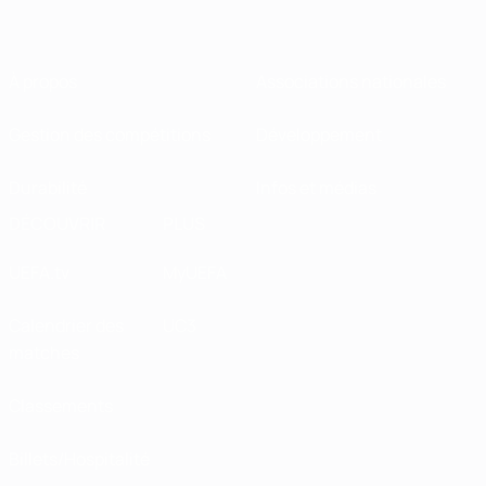
À propos
Associations nationales
Gestion des compétitions
Développement
Durabilité
Infos et médias
DÉCOUVRIR
PLUS
UEFA.tv
MyUEFA
Calendrier des
UC3
matches
Classements
Billets/Hospitalité