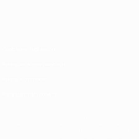
Conditions d'utilisation
Politiques de confidentialité
Politique de cookies
Paramètres des cookies
© 1998-2026 UEFA. Tous droits réservés.
La désignation UEFA, le logo de l'UEFA et toutes les marques liées aux
compétitions de l'UEFA sont protégés en tant que marques et/ou droits
d'auteur de l'UEFA. Toute utilisation de ces marques déposées à des fins