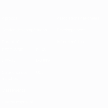
À propos
Associations nationales
Gestion des compétitions
Développement
Durabilité
Infos et médias
DÉCOUVRIR
PLUS
UEFA.tv
MyUEFA
Calendrier des
UC3
matches
Classements
Billets/Hospitalité