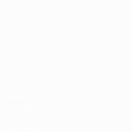
Boutique du
football d'équipes
nationales
Boutique des
compétitions
masculines de
clubs
UEFA Men's Club
Competitions
Memorabilia
LANGUES
Français
English
Français
Deutsch
Русский
Español
Italiano
Português
SUIVEZ-NOUS SUR