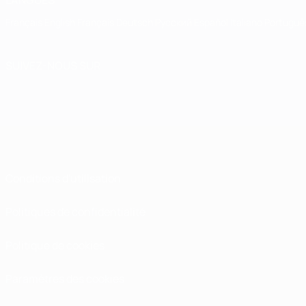
LANGUES
Français
English
Français
Deutsch
Русский
Español
Italiano
Portuguê
SUIVEZ-NOUS SUR
Conditions d'utilisation
Politiques de confidentialité
Politique de cookies
Paramètres des cookies