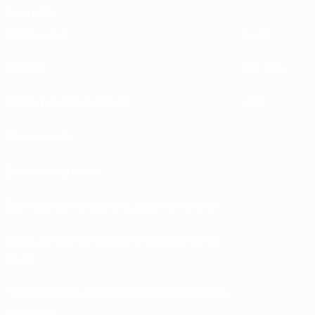
Durabilité
DÉCOUVRIR
PLUS
UEFA.tv
MyUEFA
Calendrier des matches
UC3
Classements
Billets/Hospitalité
Boutique du football d'équipes nationales
Boutique des compétitions masculines de
clubs
UEFA Men's Club Competitions Memorabilia