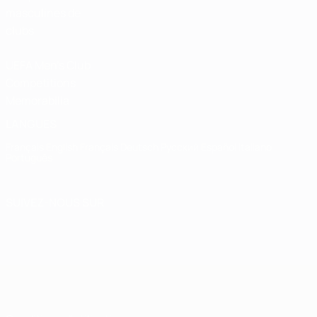
masculines de
clubs
UEFA Men's Club
Competitions
Memorabilia
LANGUES
Français
English
Français
Deutsch
Русский
Español
Italiano
Português
SUIVEZ-NOUS SUR