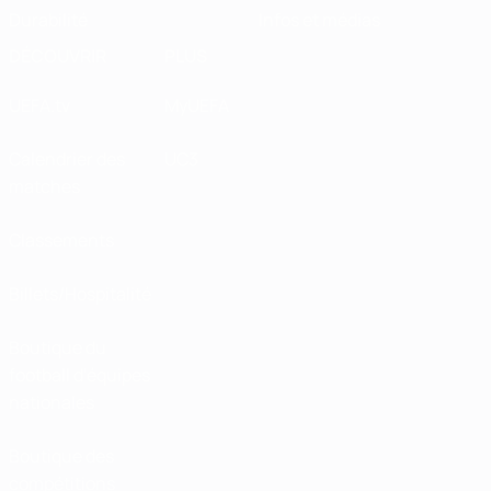
Durabilité
Infos et médias
DÉCOUVRIR
PLUS
UEFA.tv
MyUEFA
Calendrier des
UC3
matches
Classements
Billets/Hospitalité
Boutique du
football d'équipes
nationales
Boutique des
compétitions