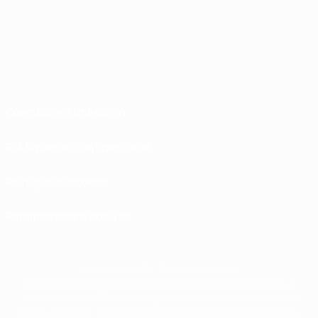
Conditions d'utilisation
Politiques de confidentialité
Politique de cookies
Paramètres des cookies
© 1998-2026 UEFA. Tous droits réservés.
La désignation UEFA, le logo de l'UEFA et toutes les marques liées aux
compétitions de l'UEFA sont protégés en tant que marques et/ou droits
d'auteur de l'UEFA. Toute utilisation de ces marques déposées à des fins