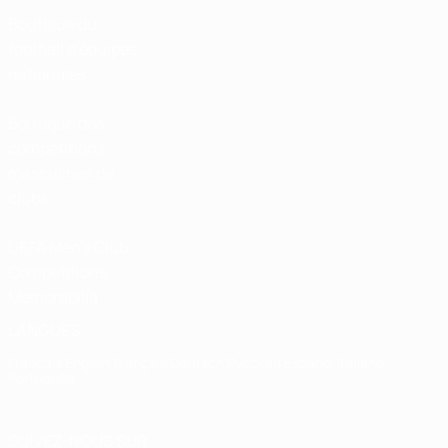
Boutique du
football d'équipes
nationales
Boutique des
compétitions
masculines de
clubs
UEFA Men's Club
Competitions
Memorabilia
LANGUES
Français
English
Français
Deutsch
Русский
Español
Italiano
Português
SUIVEZ-NOUS SUR