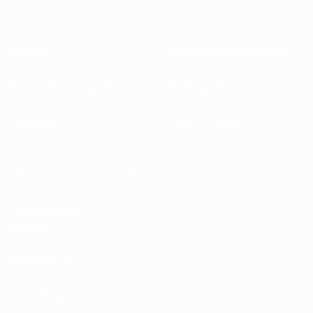
À propos
Associations nationales
Gestion des compétitions
Développement
Durabilité
Infos et médias
DÉCOUVRIR
PLUS
UEFA.tv
MyUEFA
Calendrier des
UC3
matches
Classements
Billets/Hospitalité