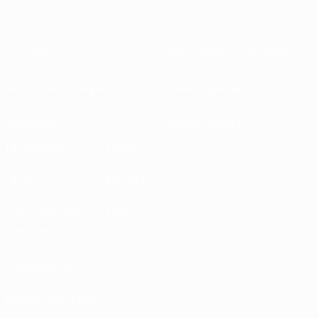
À propos
Associations nationales
Gestion des compétitions
Développement
Durabilité
Infos et médias
DÉCOUVRIR
PLUS
UEFA.tv
MyUEFA
Calendrier des
UC3
matches
Classements
Billets/Hospitalité