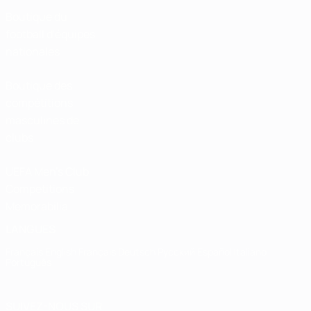
Boutique du
football d'équipes
nationales
Boutique des
compétitions
masculines de
clubs
UEFA Men's Club
Competitions
Memorabilia
LANGUES
Français
English
Français
Deutsch
Русский
Español
Italiano
Português
SUIVEZ-NOUS SUR