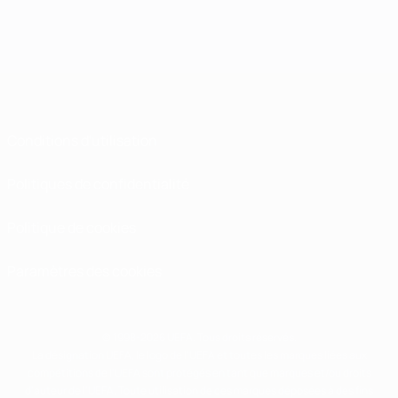
Conditions d'utilisation
Politiques de confidentialité
Politique de cookies
Paramètres des cookies
© 1998-2026 UEFA. Tous droits réservés.
La désignation UEFA, le logo de l'UEFA et toutes les marques liées aux
compétitions de l'UEFA sont protégés en tant que marques et/ou droits
d'auteur de l'UEFA. Toute utilisation de ces marques déposées à des fins