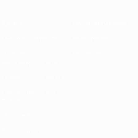
À propos
Associations nationales
Gestion des compétitions
Développement
Durabilité
Infos et médias
DÉCOUVRIR
PLUS
UEFA.tv
MyUEFA
Calendrier des
UC3
matches
Classements
Billets/Hospitalité