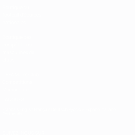
Boutique du
football d'équipes
nationales
Boutique des
compétitions
masculines de
clubs
UEFA Men's Club
Competitions
Memorabilia
LANGUES
Français
English
Français
Deutsch
Русский
Español
Italiano
Português
SUIVEZ-NOUS SUR