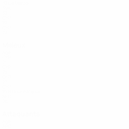
32
De Marco
SVK
33
CYP
19
CYP
27
Milieux
Âge
CYP
21
CYP
25
GER
27
CYP
16
El Bouchataoui
NED
26
Attaquants
Âge
ARG