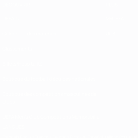
DÉCOUVRIR
PLUS
UEFA.tv
MyUEFA
Calendrier des matches
UC3
Classements
Billets/Hospitalité
Boutique du football d'équipes nationales
Boutique des compétitions masculines de
clubs
UEFA Men's Club Competitions Memorabilia
LANGUES
Français
English
Français
Deutsch
Русский
Español
Italiano
Portuguê