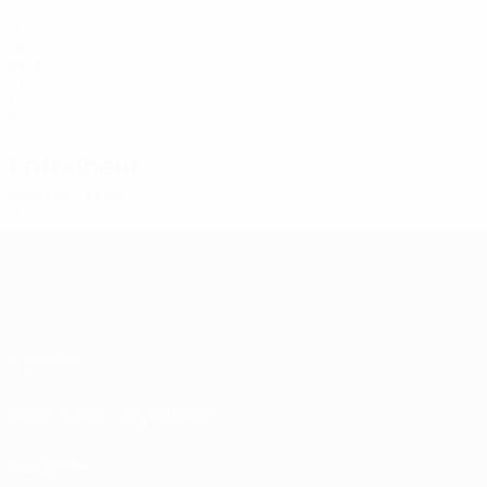
27
CYP
18
VEN
21
CYP
25
Entraîneur
Ioannis Okkas
CYP
À propos
Gestion des compétitions
Durabilité