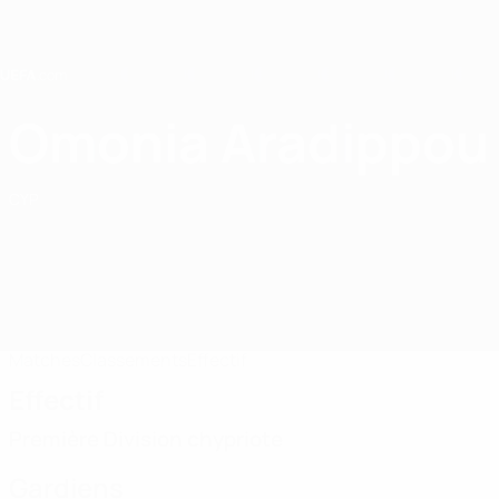
Passer
au
contenu
principal
Home
Omonia Aradippou
Omonia Aradippou
CYP
Matches
Classements
Effectif
Effectif
Première Division chypriote
Gardiens