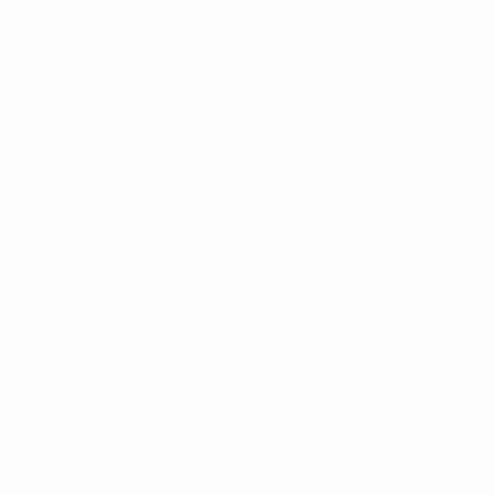
Âge
CYP
18
Z. Živković
SRB
37
Défenseurs
Âge
CYP
16
CYP
20
CYP
31
NED
27
ESP
34
EGY
20
EGY
22
CYP
21
Antoniou
CYP