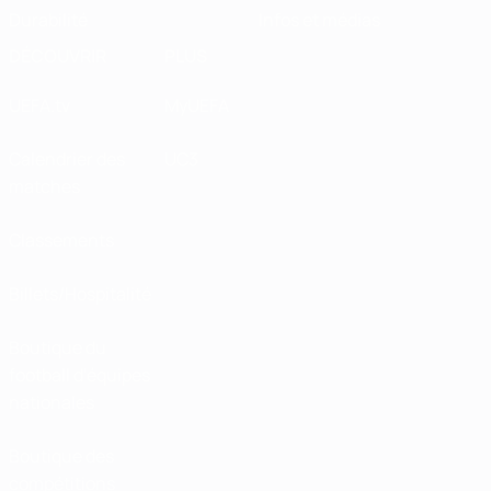
Durabilité
Infos et médias
DÉCOUVRIR
PLUS
UEFA.tv
MyUEFA
Calendrier des
UC3
matches
Classements
Billets/Hospitalité
Boutique du
football d'équipes
nationales
Boutique des
compétitions