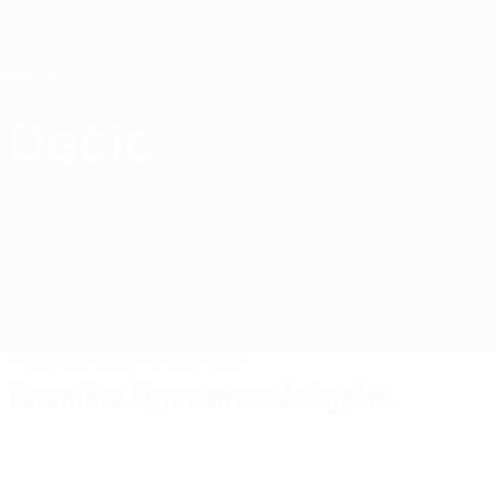
Passer
au
contenu
principal
Home
Dečić
FK Dečić
MNE
Matches
Classements
Effectif
Première Ligue monténégrine