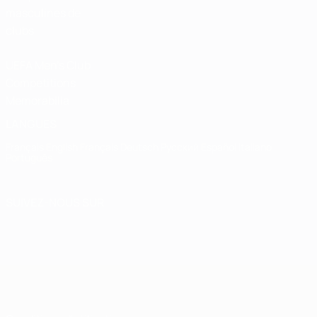
masculines de
clubs
UEFA Men's Club
Competitions
Memorabilia
LANGUES
Français
English
Français
Deutsch
Русский
Español
Italiano
Português
SUIVEZ-NOUS SUR