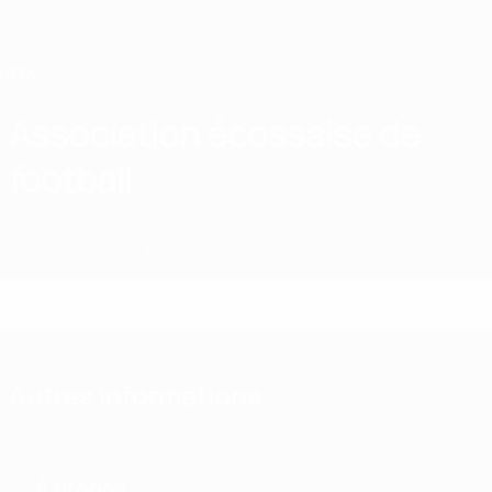
Passer
au
contenu
principal
Home
Association écossaise de
football
SCO
Infos
À propos
Équipes nationales
Championnat
Autres informations
À propos