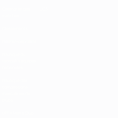
Calendrier des
UC3
matches
Classements
Billets/Hospitalité
Boutique du
football d'équipes
nationales
Boutique des
compétitions
masculines de
clubs
UEFA Men's Club