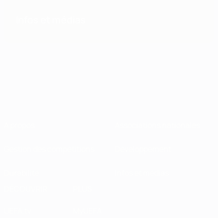
Infos et médias
À propos
Associations nationales
Gestion des compétitions
Développement
Durabilité
Infos et médias
DÉCOUVRIR
PLUS
UEFA.tv
MyUEFA