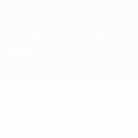
Passer
au
contenu
principal
Home
Association écossaise de
football
SCO
Infos
À propos
Équipes nationales
Championnat
Premiership écossaise
2026/27
Classement détaillé