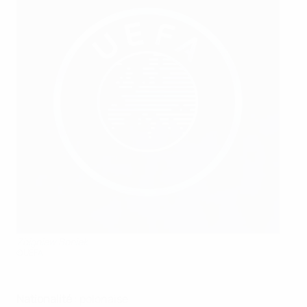
Zbigniew Boniek
©UEFA
Nationalité
: polonaise