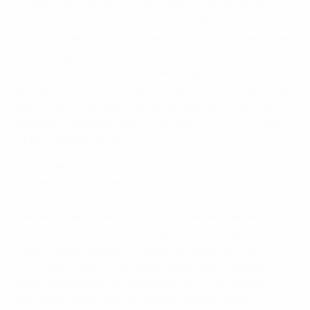
qualifiée pour la phase finale de la Coupe du Monde
2002 en Corée et au Japon avec le sélectionneur Jerzy
Engel. Paweł Janas était responsable de l'équipe qui se
qualifiait pour le Mondial 2006 en Allemagne où,
encore une fois, la Pologne ne passait pas la phase de
groupes. Enfin, c'est le Néerlandais Leo Beenhakker qui
permettait à la Pologne de se qualifier pour son tout
premier Championnat d'Europe de l'UEFA, en Autriche
et en Suisse en 2008.
Quatre ans plus tard, la Pologne était à nouveau
présente à l'EURO, en tant que coorganisatrice avec
l'Ukraine, sa voisine. Malheureusement, elle ne
parvenait pas à s'extirper de la phase de groupes d'un
évènement extrêmement populaire. Le buteur vedette
Robert Lewandowski marquait le premier but de l'EURO
2012 face à la Grèce au stade National de Varsovie,
mais la rencontrer se soldait par un 1-1. La Pologne
partageait à nouveau les points avec la Russie (1-1) et