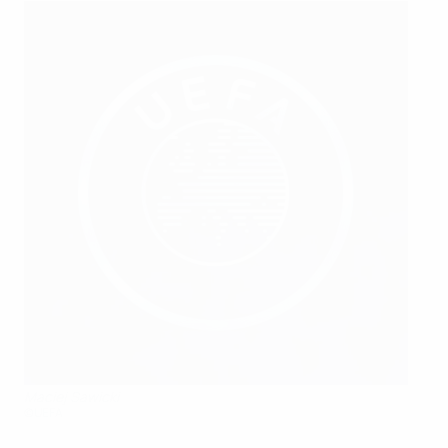
Maciej Sawicki
©UEFA