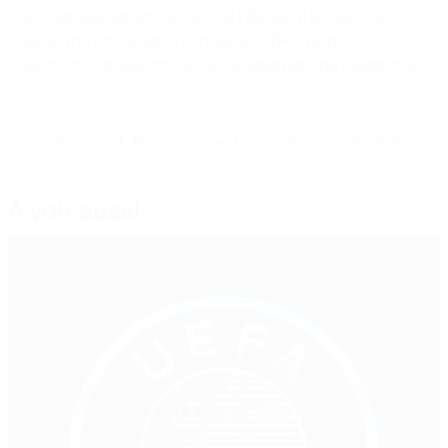
entreprises obtenu à celle de l'Illinois. Il a également
suivi une formation à l'Université d'Harvard et
décroché un diplôme de développement du leadership.
© 1998-2026 UEFA. All rights reserved.
Mis à jour le: lundi 9 juillet 2018
À voir aussi