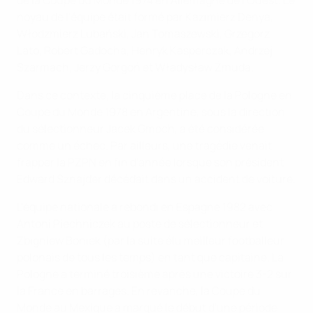
de la Coupe du Monde 1974 en Allemagne de l'Ouest. Le
noyau de l'équipe était formé par Kazimierz Denya,
Włodzmierz Lubański, Jan Tomaszewski, Grzegorz
Lato, Robert Gadocha, Henryk Kasperczak, Andrzej
Szarmach, Jerzy Gorgoń et Władysław Żmuda.
Dans ce contexte, la cinquième place de la Pologne en
Coupe du Monde 1978 en Argentine, sous la direction
du sélectionneur Jacek Gmoch, a été considérée
comme un échec. Par ailleurs, une tragédie venait
frapper la PZPN en fin d'année lorsque son président
Edward Sznajder décédait dans un accident de voiture.
L'équipe nationale a rebondi en Espagne 1982 avec
Antoni Piechniczek au poste de sélectionneur et
Zbigniew Boniek (par la suite élu meilleur footballeur
polonais de tous les temps) en tant que capitaine. La
Pologne a terminé troisième après une victoire 3-2 sur
la France en barrages. En revanche, la Coupe du
Monde au Mexique a marqué le début d'une période