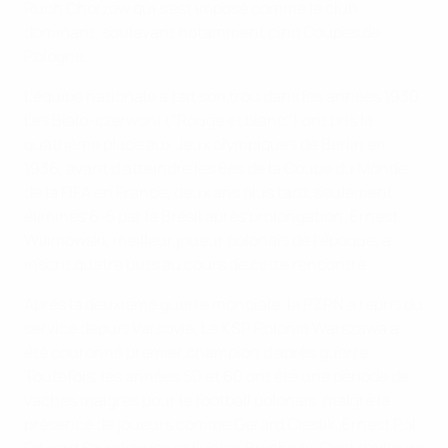
Ruch Chorzów qui s'est imposé comme le club
dominant, soulevant notamment cinq Coupes de
Pologne.
L'équipe nationale a fait son trou dans les années 1930.
Les Bialo-czerwoni ("Rouge et blanc") ont pris la
quatrième place aux Jeux olympiques de Berlin en
1936, avant d'atteindre les 8es de la Coupe du Monde
de la FIFA en France, deux ans plus tard, seulement
éliminés 6-5 par le Brésil après prolongation. Ernest
Wilimowski, meilleur joueur polonais de l'époque, a
inscrit quatre buts au cours de cette rencontre.
Après la deuxième guerre mondiale, la PZPN a repris du
service depuis Varsovie. Le KSP Polonia Warszawa a
été couronné premier champion d'après guerre.
Toutefois, les années 50 et 60 ont été une période de
vaches maigres pour le football polonais, malgré la
présence de joueurs comme Gerard Cieslik, Ernest Pol,