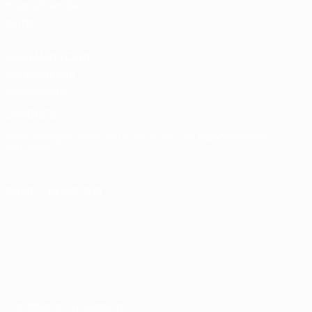
masculines de
clubs
UEFA Men's Club
Competitions
Memorabilia
LANGUES
Français
English
Français
Deutsch
Русский
Español
Italiano
Português
SUIVEZ-NOUS SUR
Conditions d'utilisation