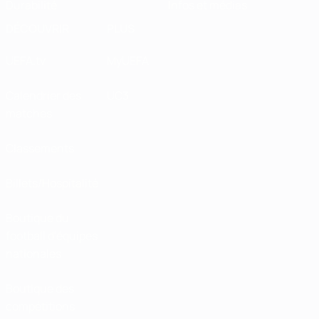
Durabilité
Infos et médias
DÉCOUVRIR
PLUS
UEFA.tv
MyUEFA
Calendrier des
UC3
matches
Classements
Billets/Hospitalité
Boutique du
football d'équipes
nationales
Boutique des
compétitions