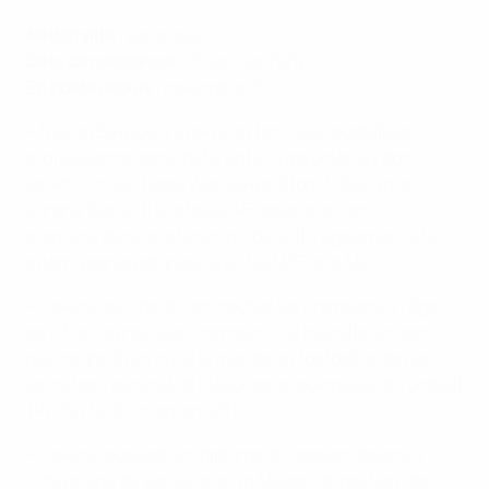
Nationalité :
polonaise
Date de naissance :
20 janvier 1979
En poste depuis :
novembre 2012
• Maciej Sawicki a évolué en tant que footballeur
professionnel dans différents clubs polonais dont
les RKS Ursus, Legia Warszawa, Stomil Olsztyn et
Korona Kielce. Il a totalisé 46 apparitions en
première division et inscrit 7 buts. Il a également été
international polonais avec les M16 et le M21.
• Sawicki décide de raccrocher les crampons à l'âge
de 23 ans après avoir commencé à travailler en tant
que cadre. Il retrouve le monde du football et devient
secrétaire général de l'Assocation polonaise de football
(PZPN) le 15 novembre 2012.
• Sawicki possède un diplôme de gestion obtenu à
l'Université de Varsovie et un Master de gestion des