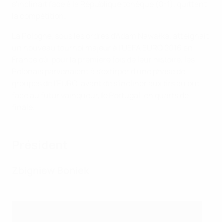
s'inclinait face à la République tchèque (0-1), quittant
la compétition.
La Pologne, sous les ordres d'Adam Nawałka, atteignait
un nouveau tournoi majeur à l'UEFA EURO 2016 en
France où, pour la première fois de leur histoire, les
Polonais parvenaient à s'extirper d'une phase de
groupes de l'EURO, avant de s'incliner aux tirs au but
face au futur vainqueur, le Portugal, en quarts de
finale.
Président
Zbigniew Boniek