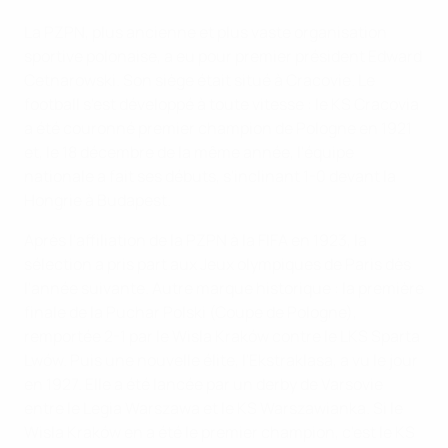
La PZPN, plus ancienne et plus vaste organisation
sportive polonaise, a eu pour premier président Edward
Cetnarowski. Son siège était situé à Cracovie. Le
football s'est développé à toute vitesse : le KS Cracovia
a été couronné premier champion de Pologne en 1921
et, le 18 décembre de la même année, l'équipe
nationale a fait ses débuts, s'inclinant 1-0 devant la
Hongrie à Budapest.
Après l'affiliation de la PZPN à la FIFA en 1923, la
sélection a pris part aux Jeux olympiques de Paris dès
l'année suivante. Autre marque historique : la première
finale de la Puchar Polski (Coupe de Pologne),
remportée 2-1 par le Wisla Kraków contre le LKS Sparta
Lwów. Puis une nouvelle élite, l'Ekstraklasa, a vu le jour
en 1927. Elle a été lancée par un derby de Varsovie
entre le Legia Warszawa et le KS Warszawianka. Si le
Wisla Kraków en a été le premier champion, c'est le KS