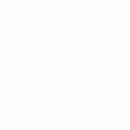
Date de naissance
: 3 mars 1956
Préside de l'association depuis
: 2012
• Légende du football polonais, Zbigniew Boniek a
démarré sa carrière au Zawisza Bydgoszcz avant de
devenir champion de Pologne avec le Widzew Łódź,
inscrivant pas moins de 50 buts dans le championnat
en 172 matches disputés. L'attaquant a rejoint la
Juventus avant la Coupe du Monde de la FIFA 1982 et il
a remporté le championnat d'Italie, la Coupe des
vainqueurs de coupe européenne 1983/84 et la Coupe
des clubs champions européens 1984/85 avec l'équipe
de Turin avant de terminer sa carrière à l'AS Roma en
1988.
• Boniek a débuté en équipe nationale alors qu'il
n'avait que 20 ans et a disputé les phases finales du
Mondial en 1978, 1982 et 1986. En 1982, en Espagne, il a
marqué un triplé contre la Belgique alors que son pays