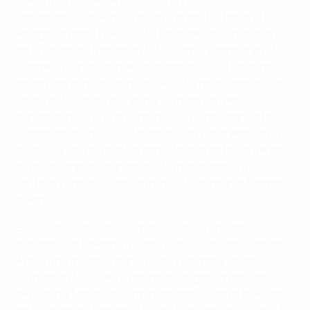
Edward Szymkowiak et Lucjan Brychczy. C'est d'ailleurs
l'attaquant Cieslik qui a inscrit un doublé lorsque la
Pologne a battu l'URSS 2-1 à Chorzow en éliminatoire
de la Coupe du Monde en 1957. Górnik Zabrze a pris le
flambeau sur le territoire national avec six titres de
champion dans les années 1960. Sa participation à la
finale de la Coupe des vainqueurs de coupes
européennes 1970, qu'il perd 2-1 à Vienne contre le
Manchester City FC, et les efforts du Legia Warszawa
pour se qualifier pour les demi-finales de la Coupe des
clubs champions européens la même année a
toutefois annoncé des jours meilleurs pour le football
polonais.
Sous la houlette de Kazimierz Górski, l'équipe
nationale de Pologne a connu un succès considérable.
Après une médaille d'or aux Jeux Olympiques de
Munich en 1972, elle a remporté l'argent quatre ans
plus tard à Montréal, terminant entre-temps troisième