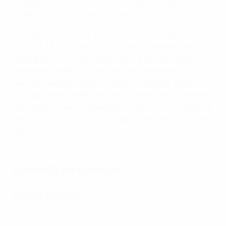
a terminé à la troisième place. Il compte 24 buts sous le
maillot de son pays en 80 sélections.
• Entraîneur de l'US Lecce et de l'AS Bari, entre autres,
en Italie, il fut ensuite vice-président de l'Association
polonaise (PZPN) de 1999 à 2002, avant de devenir
brièvement sélectionneur national. Il a été élu à la
présidence de la PZPN en octobre 2012 et a déclaré :
"Nous avons énormément de choses à faire. L'une des
plus importantes va être de reconstruire nos écoles de
football". Boniek a été réélu pour quatre ans en octobre
2016.
Secrétaire général
Maciej Sawicki