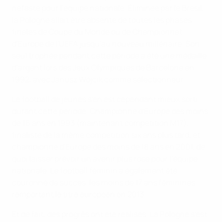
néfaste pour l'équipe nationale. Éliminée par le Brésil,
la Pologne allait être absente de toutes les phases
finales de Coupe du Monde ou de Championnat
d'Europe de l'UEFA jusqu'au nouveau millénaire. Son
seul trophée pendant cette période a été une médaille
d'argent lors des Jeux Olympiques de Barcelone en
1992, avec Janusz Wójcik comme sélectionneur.
Le football de jeunes s'en est cependant mieux sorti
durant cette période. Championne d'Europe des moins
de 16 ans en 1993 (maintenant compétition M17),
finaliste de la même compétition six ans plus tard, et
championne d'Europe des moins de 18 ans en 2001, de
quoi laisser prévoir un avenir plus rose pour l'équipe
nationale. Le football féminin a également été
couronné de succès, les moins de 17 ans féminines
remportant le titre européen en 2013.
Et de fait, des progrès ont été réalisés. La Pologne s'est