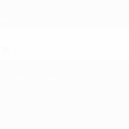
Passer
au
contenu
principal
Home
Association de football d'Irla
NIR
Infos
À propos
Équipes nationales
Championnat
Autres informations
À propos