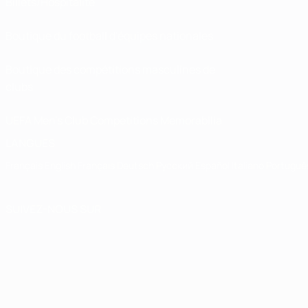
Billets/Hospitalité
Boutique du football d'équipes nationales
Boutique des compétitions masculines de
clubs
UEFA Men's Club Competitions Memorabilia
LANGUES
Français
English
Français
Deutsch
Русский
Español
Italiano
Portuguê
SUIVEZ-NOUS SUR