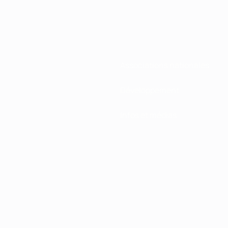
Associations nationales
Développement
Infos et médias